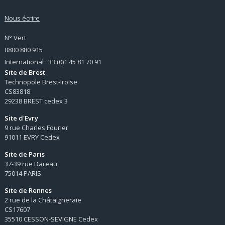
Nous écrire
N° Vert
0800 880 915
International : 33 (0)1 45 81 70 91
Site de Brest
Technopole Brest-Iroise
CS83818
29238 BREST cedex 3
Site d'Evry
9 rue Charles Fourier
91011 EVRY Cedex
Site de Paris
37-39 rue Dareau
75014 PARIS
Site de Rennes
2 rue de la Châtaigneraie
CS17607
35510 CESSON-SEVIGNE Cedex