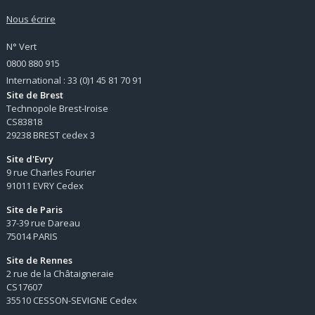
Nous écrire
N° Vert
0800 880 915
International : 33 (0)1 45 81 70 91
Site de Brest
Technopole Brest-Iroise
CS83818
29238 BREST cedex 3
Site d'Evry
9 rue Charles Fourier
91011 EVRY Cedex
Site de Paris
37-39 rue Dareau
75014 PARIS
Site de Rennes
2 rue de la Châtaigneraie
CS17607
35510 CESSON-SEVIGNE Cedex