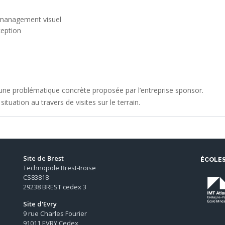
u management visuel
ception
ne problématique concrète proposée par l’entreprise sponsor.
ituation au travers de visites sur le terrain.
Site de Brest
ÉCOLE
Technopole Brest-Iroise
CS83818
29238 BREST cedex 3
Site d'Evry
9 rue Charles Fourier
91011 EVRY Cedex