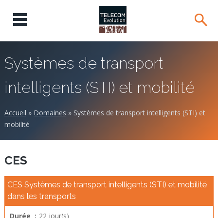
Systèmes de transport
intelligents (STI) et mobilité
Accueil
»
Domaines
»
Systèmes de transport intelligents (STI) et
mobilité
CES
CES Systèmes de transport intelligents (STI) et mobilité
dans les transports
Durée :
22 jour(s)