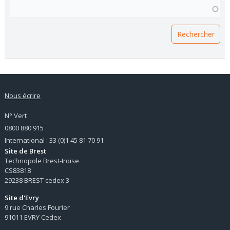
VOUS RECHERCHEZ UNE FORMATION ?
Nous écrire
N° Vert
0800 880 915
International : 33 (0)1 45 81 70 91
Site de Brest
Technopole Brest-Iroise
CS83818
29238 BREST cedex 3
Site d'Evry
9 rue Charles Fourier
91011 EVRY Cedex