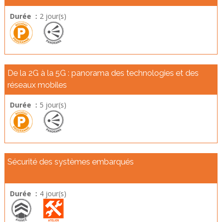
Durée :
2 jour(s)
De la 2G à la 5G : panorama des technologies et des
réseaux mobiles
Durée :
5 jour(s)
Sécurité des systèmes embarqués
Durée :
4 jour(s)