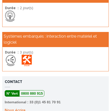
Durée :
2 jour(s)
Systèmes embarqués : interaction entre matériel et
logiciel
Durée :
3 jour(s)
CONTACT
N° Vert
0800 880 915
International : 33 (0)1 45 81 70 91
Nous écrire