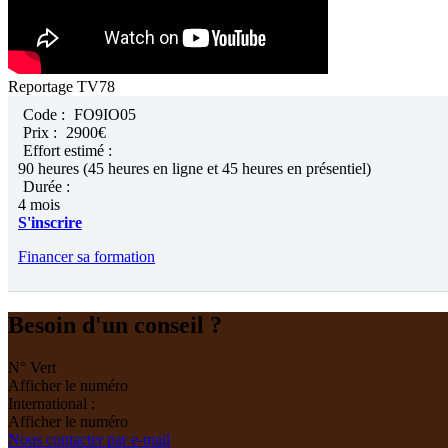
Reportage TV78
Code :
FO9IO05
Prix :
2900€
Effort estimé :
90 heures (45 heures en ligne et 45 heures en présentiel)
Durée :
4 mois
S'inscrire
Financer sa formation
Besoin d'un conseil ?
N° Vert
Afficher le numéro
International :
Afficher le numéro
Nous contacter par e-mail