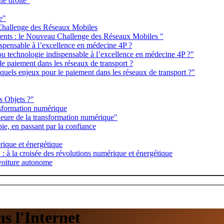
ne droite"
e"
 Challenge des Réseaux Mobiles
iments : le Nouveau Challenge des Réseaux Mobiles "
ispensable à l’excellence en médecine 4P ?
ou technologie indispensable à l’excellence en médecine 4P ?"
 le paiement dans les réseaux de transport ?
: quels enjeux pour le paiement dans les réseaux de transport ?"
s Objets ?"
ansformation numérique
heure de la transformation numérique"
pie, en passant par la confiance
érique et énergétique
 : à la croisée des révolutions numérique et énergétique
 voiture autonome
ns l'Internet