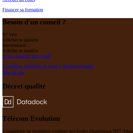
Financer sa formation
Besoin d'un conseil ?
N° Vert
Afficher le numéro
International :
Afficher le numéro
Nous contacter par e-mail
Conditions générales de vente
|
Mentions légales
Plan du site
Décret qualité
Télécom Evolution
L'organisme de formation continue des écoles d'ingénieurs IMT Atlan