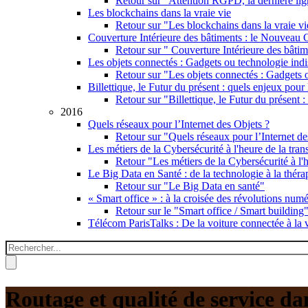
Retour sur "Attention RGPD, la dernière lig
Les blockchains dans la vraie vie
Retour sur "Les blockchains dans la vraie vi
Couverture Intérieure des bâtiments : le Nouveau
Retour sur " Couverture Intérieure des bât
Les objets connectés : Gadgets ou technologie ind
Retour sur "Les objets connectés : Gadgets 
Billettique, le Futur du présent : quels enjeux pour
Retour sur "Billettique, le Futur du présent 
2016
Quels réseaux pour l’Internet des Objets ?
Retour sur "Quels réseaux pour l’Internet de
Les métiers de la Cybersécurité à l'heure de la tr
Retour "Les métiers de la Cybersécurité à l'
Le Big Data en Santé : de la technologie à la théra
Retour sur "Le Big Data en santé"
« Smart office » : à la croisée des révolutions num
Retour sur le "Smart office / Smart building"
Télécom ParisTalks : De la voiture connectée à la
Rechercher
Formulaire de recherche
Routage et qualité de service da