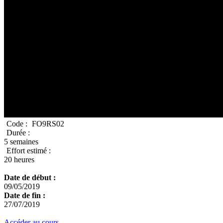
Code :
FO9RS02
Durée :
5 semaines
Effort estimé :
20 heures
Date de début :
09/05/2019
Date de fin :
27/07/2019
Accéder au cours