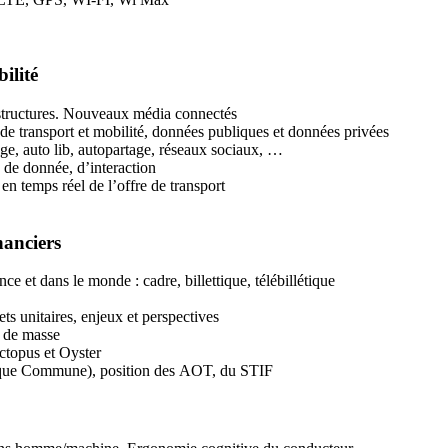
ilité
astructures. Nouveaux média connectés
de transport et mobilité, données publiques et données privées
e, auto lib, autopartage, réseaux sociaux, …
de donnée, d’interaction
en temps réel de l’offre de transport
nanciers
e et dans le monde : cadre, billettique, télébillétique
ets unitaires, enjeux et perspectives
t de masse
Octopus et Oyster
létique Commune), position des AOT, du STIF