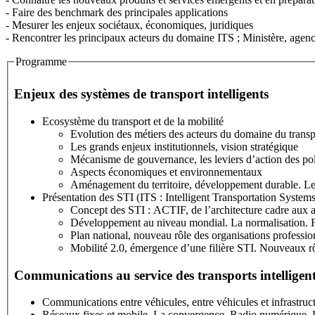
- Faire des benchmark des principales applications
- Mesurer les enjeux sociétaux, économiques, juridiques
- Rencontrer les principaux acteurs du domaine ITS ; Ministère, agences
Programme
Formation certifiante
Enjeux des systèmes de transport intelligents
Ecosystème du transport et de la mobilité
Evolution des métiers des acteurs du domaine du transp
Les grands enjeux institutionnels, vision stratégique
Mécanisme de gouvernance, les leviers d’action des pol
Aspects économiques et environnementaux
Aménagement du territoire, développement durable. Les 
Présentation des STI (ITS : Intelligent Transportation Systems
Concept des STI : ACTIF, de l’architecture cad
Développement au niveau mondial. La normalisation. Fo
Plan national, nouveau rôle des organisations profess
Mobilité 2.0, émergence d’une filière STI. Nouveaux rô
Communications au service des transports intelligen
Communications entre véhicules, entre véhicules et infrastruc
Réseaux fixes et mobile. La convergence. Radio numérique