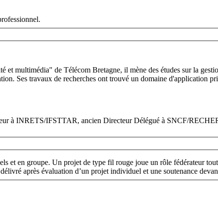
professionnel.
 et multimédia" de Télécom Bretagne, il mène des études sur la gestion d
ion. Ses travaux de recherches ont trouvé un domaine d'application privi
 Directeur à INRETS/IFSTTAR, ancien Directeur Délégué à SNCF
ls et en groupe. Un projet de type fil rouge joue un rôle fédérateur tout 
alisées « Architecte des systèmes de transport intelligents » est délivré après évaluation d’un projet individuel et une soutenanc