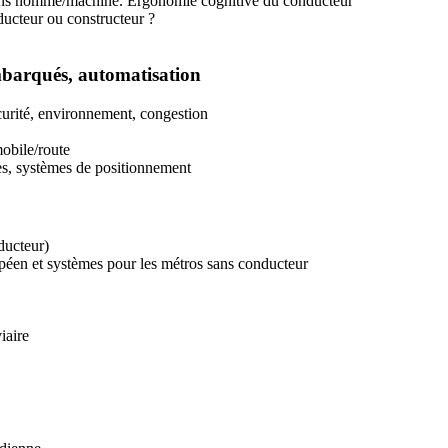
ions homme/machine. Ergonomie cognitive du conducteur
nducteur ou constructeur ?
embarqués, automatisation
curité, environnement, congestion
mobile/route
es, systèmes de positionnement
ducteur)
Contrôle commande des circulations des trains : système européen et systèmes pour les métros sans conducteur
iaire