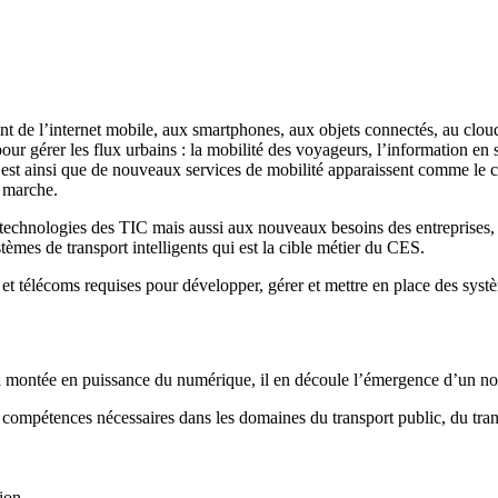
nt de l’internet mobile, aux smartphones, aux objets connectés, au clo
r gérer les flux urbains : la mobilité des voyageurs, l’information en s
’est ainsi que de nouveaux services de mobilité apparaissent comme le co
n marche.
echnologies des TIC mais aussi aux nouveaux besoins des entreprises, des 
tèmes de transport intelligents qui est la cible métier du CES.
télécoms requises pour développer, gérer et mettre en place des système
 montée en puissance du numérique, il en découle l’émergence d’un nouve
 compétences nécessaires dans les domaines du transport public, du trans
tion