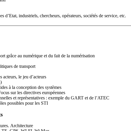
 d’Etat, industriels, chercheurs, opérateurs, sociétés de service, etc.
ort grâce au numérique et du fait de la numérisation
itiques de transport
acteurs, le jeu d’acteurs
)
re aux aides à la conception des systèmes
cus sur les directives européennes
ionnelles et représentatives : exemple du GART et de l’ATEC
les possibles pour les STI
ts
tures. Architecture
. LTE, GPS, WI-FI, Wi Max