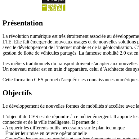
Présentation
La révolution numérique est très étroitement associée au développeme
LTE. Elle fait émerger de nouveaux usages et de nouvelles solutions pou
avec le développement de l’internet mobile et de la géolocalisation. C
gestion de flotte de véhicules partagés. La fameuse mobilité 2.0 est e
Les métiers traditionnels du transport doivent s’adapter aux nouvelles t
Un nouveau métier est en train d’apparaître, celui d’Architecte des sys
Cette formation CES permet d’acquérir les connaissances numériques et 
Objectifs
Le développement de nouvelles formes de mobilités s’accélère avec la
L’objectif du CES est de répondre à ce métier émergent. Il apporte les
connectée et de la ville intelligente. Il permet de :
- Acquérir les différents outils nécessaires sur le plan technique
- Étudier leur mise en œuvre opérationnelle
- Connaître les nouveaux produits et services émergents et en prépara