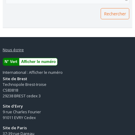
Nous écrire
N° Vert
Afficher le numéro
International :
Afficher le numéro
Site de Brest
Technopole Brest-Iroise
CS83818
29238 BREST cedex 3
Site d'Evry
9 rue Charles Fourier
91011 EVRY Cedex
Site de Paris
37-39 rue Dareau