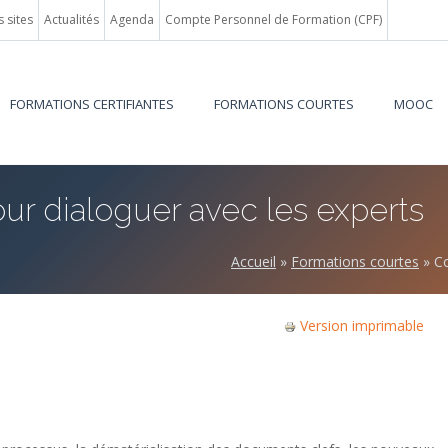
 sites
Actualités
Agenda
Compte Personnel de Formation (CPF)
FORMATIONS CERTIFIANTES
FORMATIONS COURTES
MOOC
ur dialoguer avec les experts
Accueil
»
Formations courtes
»
Co
Version imprimable