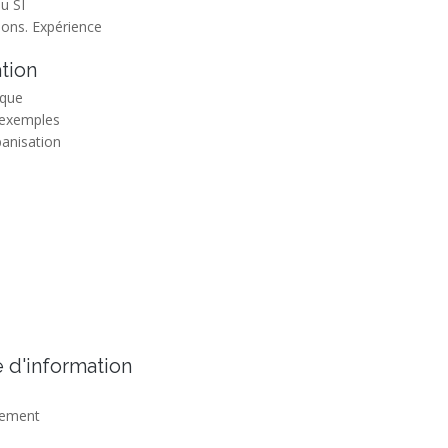
du SI
ions. Expérience
tion
ique
 exemples
banisation
 d'information
iement