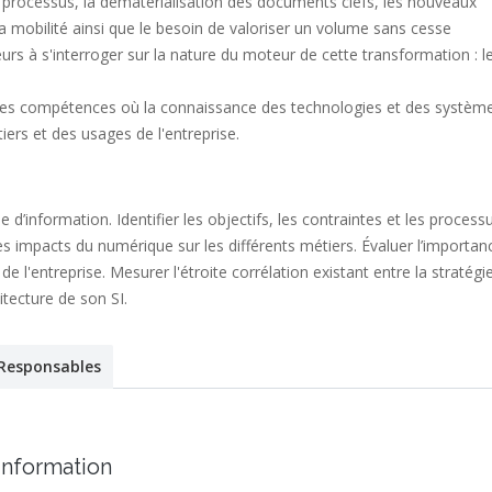
s processus, la dématérialisation des documents clefs, les nouveaux
a mobilité ainsi que le besoin de valoriser un volume sans cesse
rs à s'interroger sur la nature du moteur de cette transformation : l
les compétences où la connaissance des technologies et des systèm
iers et des usages de l'entreprise.
 d’information. Identifier les objectifs, les contraintes et les process
es impacts du numérique sur les différents métiers. Évaluer l’importan
e l'entreprise. Mesurer l'étroite corrélation existant entre la stratégi
tecture de son SI.
Responsables
information