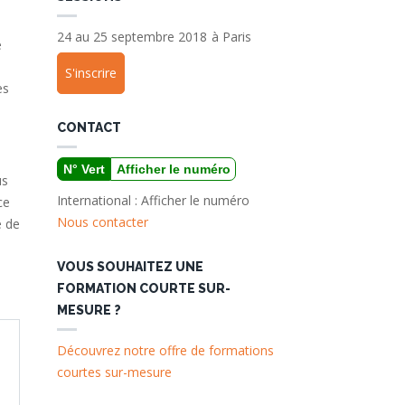
24 au 25 septembre 2018
à
Paris
e
S'inscrire
es
CONTACT
N° Vert
Afficher le numéro
us
International :
Afficher le numéro
ce
Nous contacter
e de
VOUS SOUHAITEZ UNE
FORMATION COURTE SUR-
MESURE ?
Découvrez notre offre de formations
courtes sur-mesure