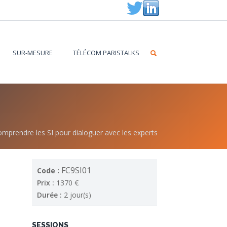
SUR-MESURE
TÉLÉCOM PARISTALKS
mprendre les SI pour dialoguer avec les experts
FC9SI01
Code :
Prix :
1370 €
Durée :
2 jour(s)
SESSIONS