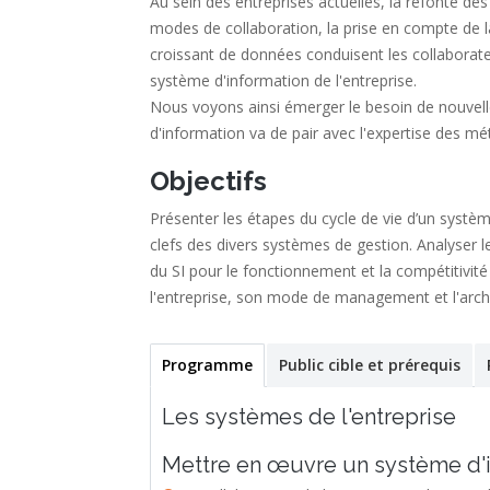
Au sein des entreprises actuelles, la refonte de
modes de collaboration, la prise en compte de l
croissant de données conduisent les collaborateu
système d'information de l'entreprise.
Nous voyons ainsi émerger le besoin de nouvel
d'information va de pair avec l'expertise des mét
Objectifs
Présenter les étapes du cycle de vie d’un système
clefs des divers systèmes de gestion. Analyser l
du SI pour le fonctionnement et la compétitivité d
l'entreprise, son mode de management et l'archi
Programme
(active
Public cible et prérequis
Stage
tab)
Les systèmes de l'entreprise
Mettre en œuvre un système d'