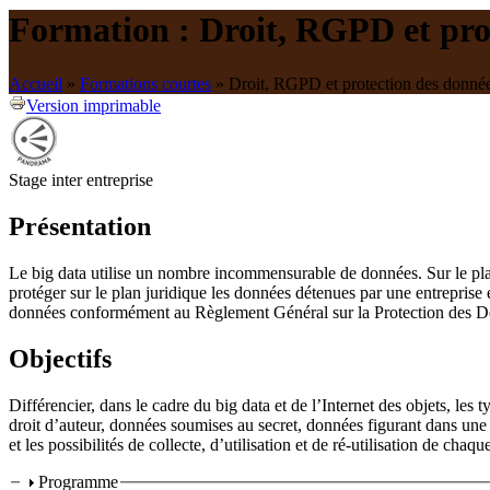
Formation : Droit, RGPD et pro
Accueil
»
Formations courtes
»
Droit, RGPD et protection des donné
Version imprimable
Stage inter entreprise
Présentation
Le big data utilise un nombre incommensurable de données. Sur le plan 
protéger sur le plan juridique les données détenues par une entreprise e
données conformément au Règlement Général sur la Protection des Do
Objectifs
Différencier, dans le cadre du big data et de l’Internet des objets, l
droit d’auteur, données soumises au secret, données figurant dans une b
et les possibilités de collecte, d’utilisation et de ré-utilisation de cha
Programme