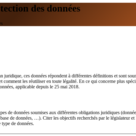
tection des données
es
juridique, ces données répondent à différentes définitions et sont soum
t comment les réutiliser en toute légalité. En ce qui concerne plus spéci
nnées, applicable depuis le 25 mai 2018.
es types de données soumises aux différentes obligations juridiques (don
ase de données, …). Citer les objectifs recherchés par le législateur et 
que type de données.