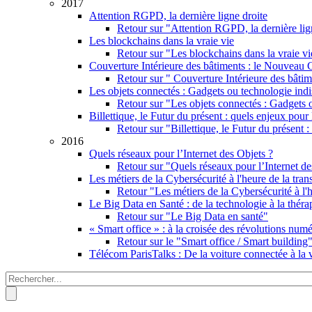
2017
Attention RGPD, la dernière ligne droite
Retour sur "Attention RGPD, la dernière lig
Les blockchains dans la vraie vie
Retour sur "Les blockchains dans la vraie vi
Couverture Intérieure des bâtiments : le Nouveau
Retour sur " Couverture Intérieure des bât
Les objets connectés : Gadgets ou technologie ind
Retour sur "Les objets connectés : Gadgets 
Billettique, le Futur du présent : quels enjeux pour
Retour sur "Billettique, le Futur du présent 
2016
Quels réseaux pour l’Internet des Objets ?
Retour sur "Quels réseaux pour l’Internet de
Les métiers de la Cybersécurité à l'heure de la tr
Retour "Les métiers de la Cybersécurité à l'
Le Big Data en Santé : de la technologie à la théra
Retour sur "Le Big Data en santé"
« Smart office » : à la croisée des révolutions num
Retour sur le "Smart office / Smart building"
Télécom ParisTalks : De la voiture connectée à la
Rechercher
Formulaire de recherche