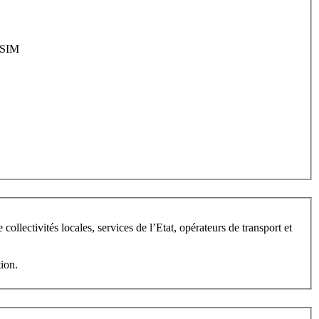
ateforme PREDIM et le site PASSIM
at, opérateurs de transport et
tion.