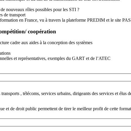
 de nouveaux rôles possibles pour les STI ?
s de transport
Exemple de jeux d’acteurs : le cas des sources et services d’information en France, vu à travers la pl
mpétition/ coopération
cture cadre aux aides à la conception des systèmes
ations
ionnelles et représentatives, exemples du GART et de l’ATEC
s, services urbains, dirigeants des services et élus de collectivités locales, services de l’Et
et de droit public permettent de tirer le meilleur profit de cette forma