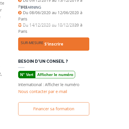
Du
09/12/2019
au
13/12/2019
à
tte
Paris
E-LEARNING
r
Du
08/06/2020
au
12/06/2020
à
e
Paris
Du
14/12/2020
au
18/12/2020
à
Paris
SUR-MESURE
S'inscrire
BESOIN D'UN CONSEIL ?
2,
N° Vert
Afficher le numéro
International :
Afficher le numéro
Nous contacter par e-mail
Financer sa formation