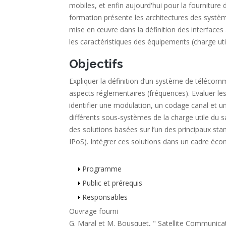
mobiles, et enfin aujourd'hui pour la fourniture d
formation présente les architectures des système
mise en œuvre dans la définition des interfaces
les caractéristiques des équipements (charge util
Objectifs
Expliquer la définition d’un système de télécommun
aspects réglementaires (fréquences). Evaluer les p
identifier une modulation, un codage canal et u
différents sous-systèmes de la charge utile du sat
des solutions basées sur l’un des principaux st
IPoS). Intégrer ces solutions dans un cadre éco
Programme
Stage
Public et prérequis
Responsables
Ouvrage fourni
G. Maral et M. Bousquet, " Satellite Communicat