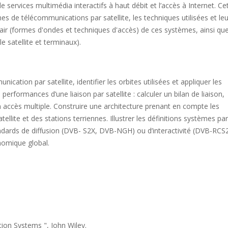
e services multimédia interactifs à haut débit et l’accès à Internet. Ce
s de télécommunications par satellite, les techniques utilisées et leu
 air (formes d'ondes et techniques d'accès) de ces systèmes, ainsi qu
e satellite et terminaux).
ication par satellite, identifier les orbites utilisées et appliquer les
erformances d’une liaison par satellite : calculer un bilan de liaison,
n accès multiple. Construire une architecture prenant en compte les
ellite et des stations terriennes. Illustrer les définitions systèmes par
andards de diffusion (DVB- S2X, DVB-NGH) ou d’interactivité (DVB-RCS
nomique global.
ion Systems ", John Wiley.