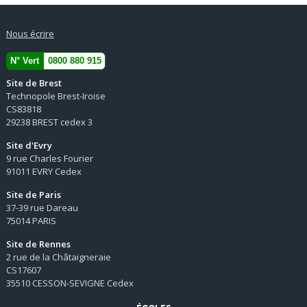
Nous écrire
N° Vert
0800 880 915
Site de Brest
Technopole Brest-Iroise
CS83818
29238 BREST cedex 3
Site d'Evry
9 rue Charles Fourier
91011 EVRY Cedex
Site de Paris
37-39 rue Dareau
75014 PARIS
Site de Rennes
2 rue de la Châtaigneraie
CS17607
35510 CESSON-SEVIGNE Cedex