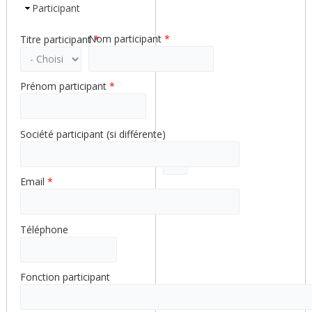
Participant
Nom participant
*
Titre participant
*
Prénom participant
*
Société participant (si différente)
Poids pour la ligne 1
Email
*
Téléphone
Fonction participant