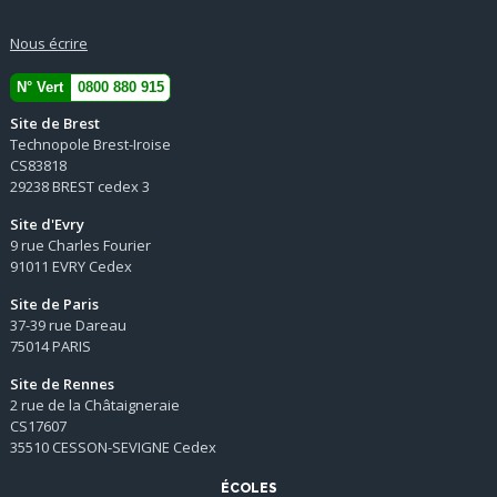
Nous écrire
N° Vert
0800 880 915
Site de Brest
Technopole Brest-Iroise
CS83818
29238 BREST cedex 3
Site d'Evry
9 rue Charles Fourier
91011 EVRY Cedex
Site de Paris
37-39 rue Dareau
75014 PARIS
Site de Rennes
2 rue de la Châtaigneraie
CS17607
35510 CESSON-SEVIGNE Cedex
ÉCOLES