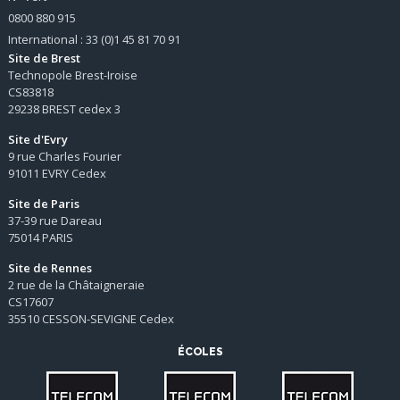
0800 880 915
International : 33 (0)1 45 81 70 91
Site de Brest
Technopole Brest-Iroise
CS83818
29238 BREST cedex 3
Site d'Evry
9 rue Charles Fourier
91011 EVRY Cedex
Site de Paris
37-39 rue Dareau
75014 PARIS
Site de Rennes
2 rue de la Châtaigneraie
CS17607
35510 CESSON-SEVIGNE Cedex
ÉCOLES