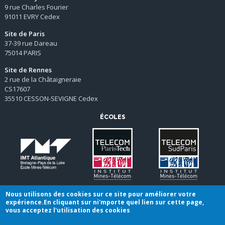
9 rue Charles Fourier
91011 EVRY Cedex
Site de Paris
37-39 rue Dareau
75014 PARIS
Site de Rennes
2 rue de la Châtaigneraie
CS17607
35510 CESSON-SEVIGNE Cedex
ÉCOLES
Nous utilisons des cookies sur ce site pour améliorer votre
expérience.En cliquant sur ni'mporte quel lien sur cette page,
vous acceptez l'utilisation des cookies
Conditions générales de vente
|
Mentions légales