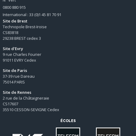
0800 880 915
International : 33 (0)1 45 81 70 91
Site de Brest
Technopole Brest-Iroise
CS83818
29238 BREST cedex 3
Site d'Evry
9 rue Charles Fourier
91011 EVRY Cedex
Site de Paris
37-39 rue Dareau
75014 PARIS
Site de Rennes
2 rue de la Châtaigneraie
CS17607
35510 CESSON-SEVIGNE Cedex
ÉCOLES