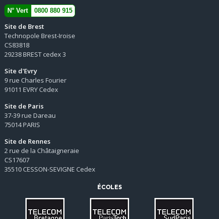
N° Vert
0800 880 915
Site de Brest
Technopole Brest-Iroise
CS83818
29238 BREST cedex 3
Site d'Evry
9 rue Charles Fourier
91011 EVRY Cedex
Site de Paris
37-39 rue Dareau
75014 PARIS
Site de Rennes
2 rue de la Châtaigneraie
CS17607
35510 CESSON-SEVIGNE Cedex
ÉCOLES