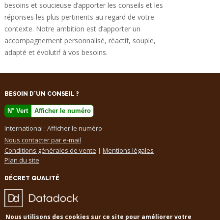
besoins et soucieuse d’apporter les conseils et les
réponses les plus pertinents au regard de votre
contexte. Notre ambition est d’apporter un
accompagnement personnalisé, réactif, souple,
adapté et évolutif à vos besoins.
BESOIN D'UN CONSEIL ?
N° Vert
Afficher le numéro
International :
Afficher le numéro
Nous contacter par e-mail
Conditions générales de vente
|
Mentions légales
Plan du site
DÉCRET QUALITÉ
Nous utilisons des cookies sur ce site pour améliorer votre