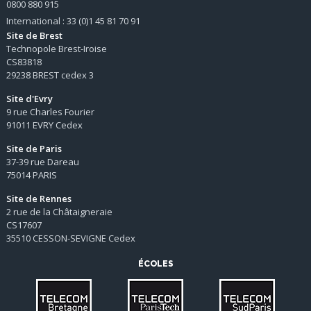
0800 880 915
International : 33 (0)1 45 81 70 91
Site de Brest
Technopole Brest-Iroise
CS83818
29238 BREST cedex 3
Site d'Evry
9 rue Charles Fourier
91011 EVRY Cedex
Site de Paris
37-39 rue Dareau
75014 PARIS
Site de Rennes
2 rue de la Châtaigneraie
CS17607
35510 CESSON-SEVIGNE Cedex
ÉCOLES