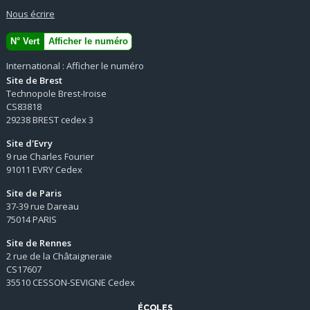
Nous écrire
N° Vert
Afficher le numéro
International :
Afficher le numéro
Site de Brest
Technopole Brest-Iroise
CS83818
29238 BREST cedex 3
Site d'Evry
9 rue Charles Fourier
91011 EVRY Cedex
Site de Paris
37-39 rue Dareau
75014 PARIS
Site de Rennes
2 rue de la Châtaigneraie
CS17607
35510 CESSON-SEVIGNE Cedex
ÉCOLES