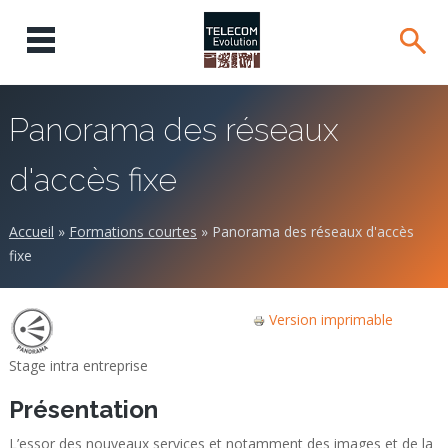
Panorama des réseaux
d'accès fixe
Accueil
»
Formations courtes
»
Panorama des réseaux d'accès
fixe
Version imprimable
Stage intra entreprise
Présentation
L’essor des nouveaux services et notamment des images et de la