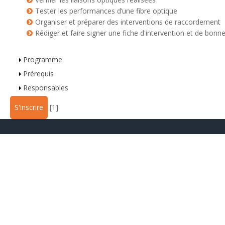
Tester les performances d’une fibre optique
Organiser et préparer des interventions de raccordement
Rédiger et faire signer une fiche d'intervention et de bonn
Programme
Parcours digital
Prérequis
Responsables
S'inscrire
[1]