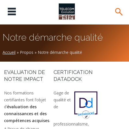
Notre démarche qualité
Accueil
»
Propos
»
Notre démarche qualité
EVALUATION DE
CERTIFICATION
NOTRE IMPACT
DATADOCK
Nos formations
Gage de
certifiantes font l’objet
qualité et
d’
évaluation des
de
connaissances et des
compétences acquises
.
professionnalisme,
A l’issue de chaque