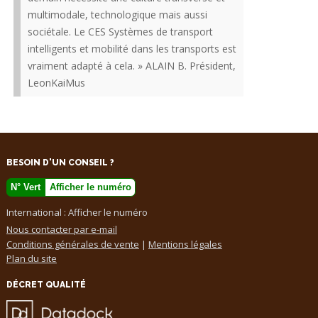
multimodale, technologique mais aussi
sociétale. Le CES Systèmes de transport
intelligents et mobilité dans les transports est
vraiment adapté à cela. » ALAIN B. Président,
LeonKaiMus
BESOIN D'UN CONSEIL ?
N° Vert
Afficher le numéro
International :
Afficher le numéro
Nous contacter par e-mail
Conditions générales de vente
|
Mentions légales
Plan du site
DÉCRET QUALITÉ