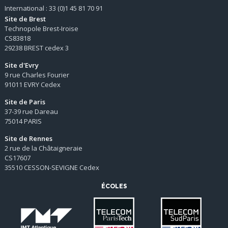
International : 33 (0)1 45 81 70 91
Site de Brest
Technopole Brest-Iroise
CS83818
29238 BREST cedex 3
Site d'Evry
9 rue Charles Fourier
91011 EVRY Cedex
Site de Paris
37-39 rue Dareau
75014 PARIS
Site de Rennes
2 rue de la Châtaigneraie
CS17607
35510 CESSON-SEVIGNE Cedex
ÉCOLES