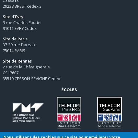
CS83818
29238 BREST cedex 3
Site d'Evry
9 rue Charles Fourier
91011 EVRY Cedex
Site de Paris
37-39 rue Dareau
75014 PARIS
Site de Rennes
2 rue de la Châtaigneraie
CS17607
35510 CESSON-SEVIGNE Cedex
ÉCOLES
Nous utilisons des cookies sur ce site pour améliorer votre