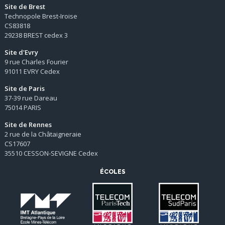
Site de Brest
Technopole Brest-Iroise
CS83818
29238 BREST cedex 3
Site d'Evry
9 rue Charles Fourier
91011 EVRY Cedex
Site de Paris
37-39 rue Dareau
75014 PARIS
Site de Rennes
2 rue de la Châtaigneraie
CS17607
35510 CESSON-SEVIGNE Cedex
ÉCOLES