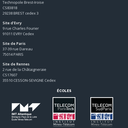
Technopole Brest-Iroise
CS83818
29238 BREST cedex 3
Site d'Evry
9 rue Charles Fourier
91011 EVRY Cedex
Site de Paris
37-39 rue Dareau
75014 PARIS
Site de Rennes
2 rue de la Châtaigneraie
CS17607
35510 CESSON-SEVIGNE Cedex
ÉCOLES