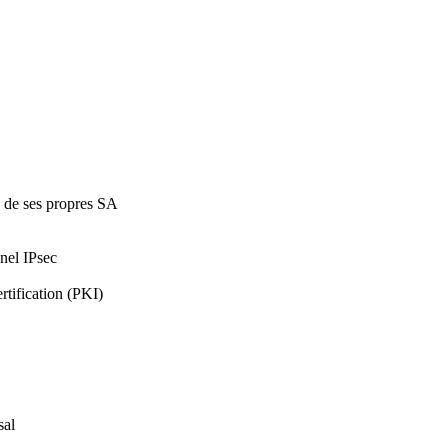
on de ses propres SA
nel IPsec
rtification (PKI)
sal