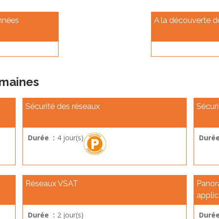
nnées
A la découverte 
omaines
Sécurité des réseaux
Sécur
Durée :
4 jour(s)
Durée
Réseaux VSAT
Panor
applic
Durée :
2 jour(s)
Durée