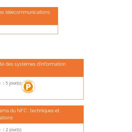
des télécommunications
ité des systèmes d'information
 :
5 jour(s)
ama du NFC : techniques et
ations
 :
2 jour(s)