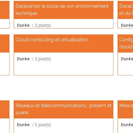
Datacenter, le socle de son environnement
Datace
technique
et du 
Durée :
2 jour(s)
Durée
Cloud computing et virtualisation
Config
cloud
Durée :
2 jour(s)
Durée
Réseaux et télécommunications : présent et
Mise 
avenir
Durée :
5 jour(s)
Durée