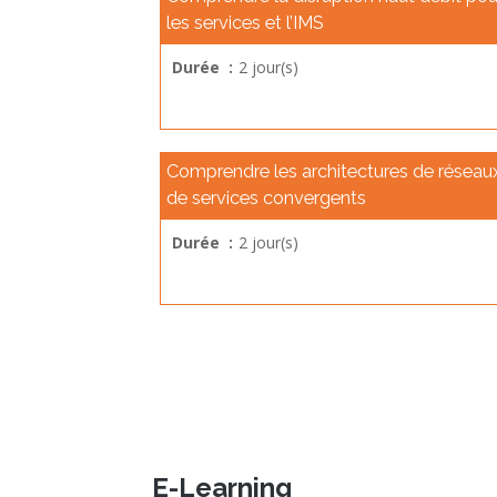
les services et l’IMS
Durée :
2 jour(s)
Comprendre les architectures de réseau
de services convergents
Durée :
2 jour(s)
E-Learning