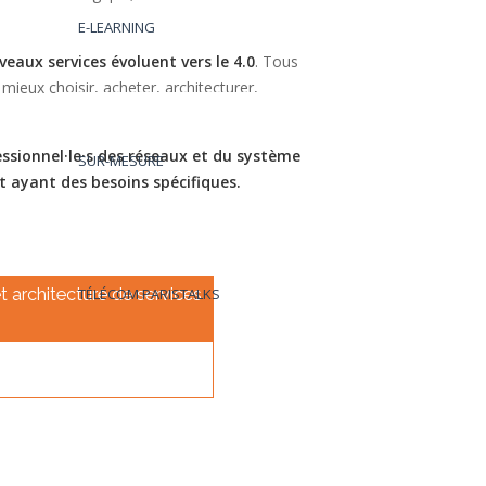
E-LEARNING
veaux services évoluent vers le 4.0
. Tous
mieux choisir, acheter, architecturer,
essionnel·le·s des réseaux et du système
SUR-MESURE
t ayant des besoins spécifiques.
 architecture de services
TÉLÉCOM PARISTALKS