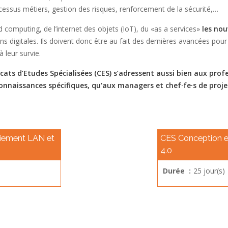
ssus métiers, gestion des risques, renforcement de la sécurité,…
ud computing, de l’internet des objets (IoT), du «as a services»
les nou
s digitales. Ils doivent donc être au fait des dernières avancées pour 
 leur survie.
cats d’Etudes Spécialisées (CES) s’adressent aussi bien aux prof
onnaissances spécifiques, qu'aux managers et chef·fe·s de proje
oiement LAN et
CES Conception et
4.0
Durée :
25 jour(s)