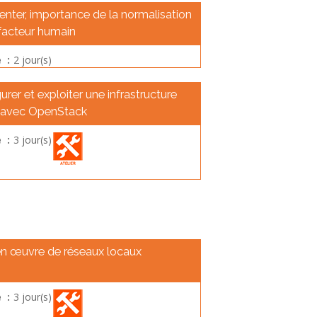
nter, importance de la normalisation
facteur humain
 :
2 jour(s)
urer et exploiter une infrastructure
 avec OpenStack
 :
3 jour(s)
en œuvre de réseaux locaux
 :
3 jour(s)