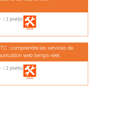
 :
2 jour(s)
C : comprendre les services de
nication web temps-réel
 :
2 jour(s)