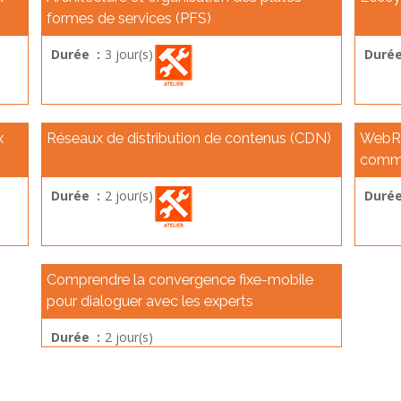
formes de services (PFS)
Durée :
3 jour(s)
Durée
x
Réseaux de distribution de contenus (CDN)
WebRT
commu
Durée :
2 jour(s)
Durée
Comprendre la convergence fixe-mobile
pour dialoguer avec les experts
Durée :
2 jour(s)