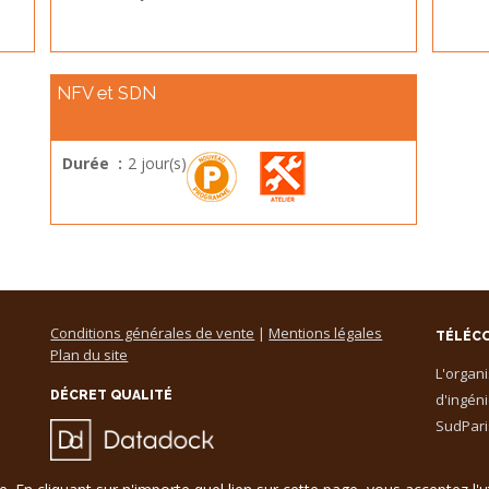
NFV et SDN
Durée :
2 jour(s)
Conditions générales de vente
|
Mentions légales
TÉLÉC
Plan du site
L'organ
DÉCRET QUALITÉ
d'ingéni
SudPari