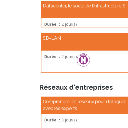
Datacenter, le socle de l’infrastructure SI
Durée :
2 jour(s)
SD-LAN
Durée :
2 jour(s)
Réseaux d'entreprises
Comprendre les réseaux pour dialoguer
avec les experts
Durée :
3 jour(s)