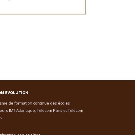
OM EVOLUTION
isme de formation continue des écoles
eurs IMT Atlantique, Télécom Paris et Télécom
s