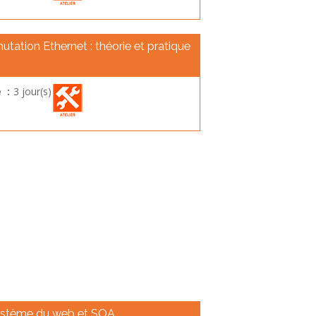
ation Ethernet : théorie et pratique
 :
3 jour(s)
stème du web et SOA