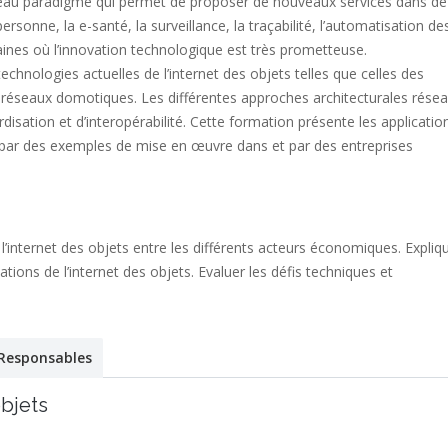
veau paradigme qui permet de proposer de nouveaux services dans de
rsonne, la e-santé, la surveillance, la traçabilité, l’automatisation de
ines où l’innovation technologique est très prometteuse.
chnologies actuelles de l’internet des objets telles que celles des
 réseaux domotiques. Les différentes approches architecturales rése
disation et d’interopérabilité. Cette formation présente les applicatio
stre par des exemples de mise en œuvre dans et par des entreprises
 l’internet des objets entre les différents acteurs économiques. Expliq
ations de l’internet des objets. Evaluer les défis techniques et
Responsables
objets