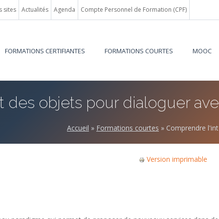
 sites
Actualités
Agenda
Compte Personnel de Formation (CPF)
FORMATIONS CERTIFIANTES
FORMATIONS COURTES
MOOC
 des objets pour dialoguer ave
Accueil
»
Formations courtes
»
Comprendre l'int
Version imprimable