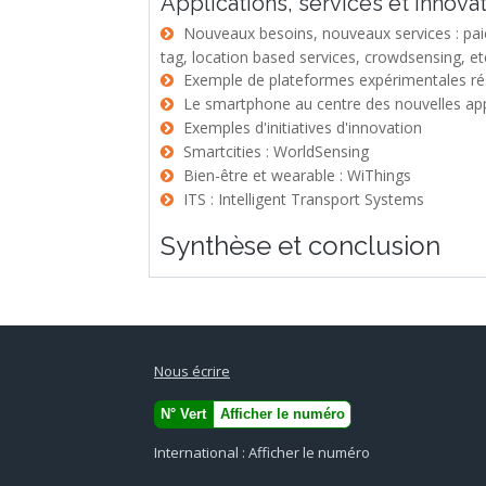
Applications, services et innova
Nouveaux besoins, nouveaux services : paiement bancaire par mobile et NFC, système de surveillance, touch a
tag, location based services, crowdsensing, et
Exemple de plateformes expérimentales rés
Le smartphone au centre des nouvelles appl
Exemples d'initiatives d'innovation
Smartcities : WorldSensing
Bien-être et wearable : WiThings
ITS : Intelligent Transport Systems
Synthèse et conclusion
Nous écrire
N° Vert
Afficher le numéro
International :
Afficher le numéro