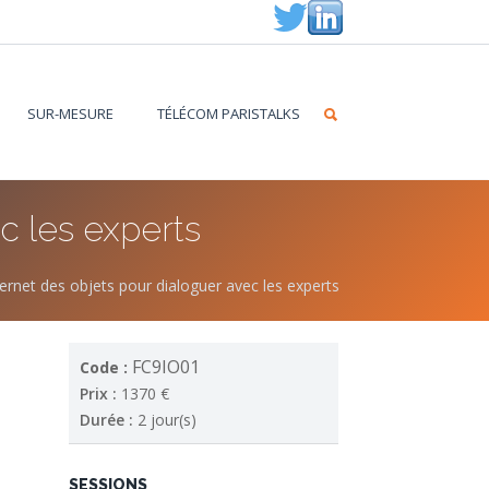
SUR-MESURE
TÉLÉCOM PARISTALKS
c les experts
ernet des objets pour dialoguer avec les experts
FC9IO01
Code :
Prix :
1370 €
Durée :
2 jour(s)
SESSIONS