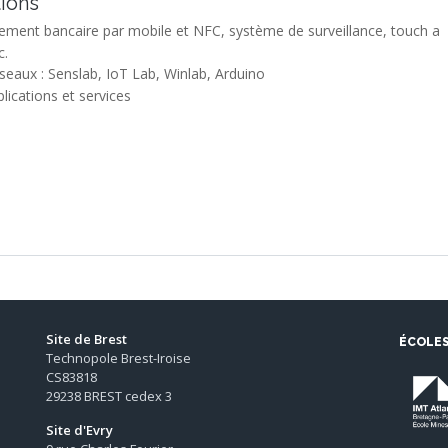
tions
c.
eaux : Senslab, IoT Lab, Winlab, Arduino
ications et services
Site de Brest
ÉCOLE
Technopole Brest-Iroise
CS83818
29238 BREST cedex 3
Site d'Evry