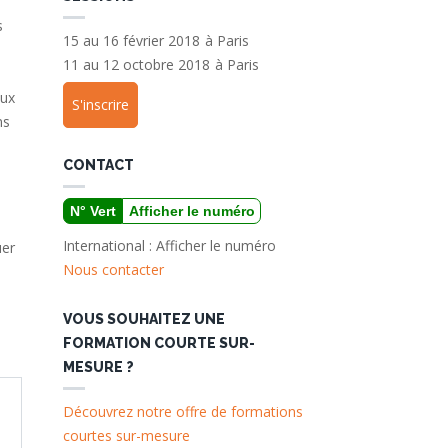
s
15 au 16 février 2018
à
Paris
11 au 12 octobre 2018
à
Paris
aux
S'inscrire
ns
CONTACT
N° Vert
Afficher le numéro
International :
Afficher le numéro
uer
Nous contacter
VOUS SOUHAITEZ UNE
FORMATION COURTE SUR-
MESURE ?
Découvrez notre offre de formations
courtes sur-mesure