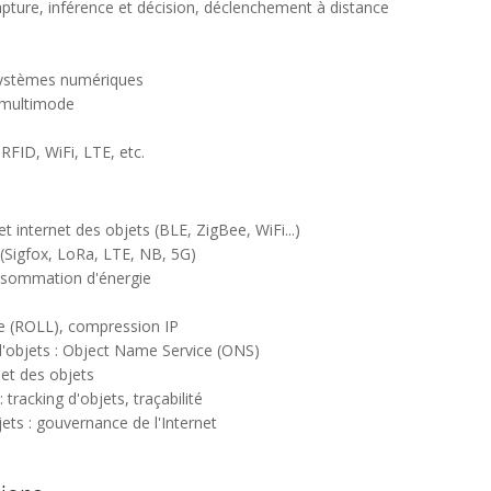
capture, inférence et décision, déclenchement à distance
 systèmes numériques
/ multimode
FID, WiFi, LTE, etc.
internet des objets (BLE, ZigBee, WiFi...)
Sigfox, LoRa, LTE, NB, 5G)
onsommation d'énergie
e (ROLL), compression IP
'objets : Object Name Service (ONS)
net des objets
 tracking d'objets, traçabilité
jets : gouvernance de l'Internet