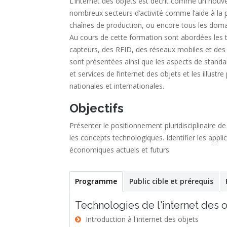
L’internet des objets est décrit comme un nou
nombreux secteurs d’activité comme l’aide à la pe
chaînes de production, ou encore tous les doma
Au cours de cette formation sont abordées les te
capteurs, des RFID, des réseaux mobiles et des
sont présentées ainsi que les aspects de standar
et services de l’internet des objets et les illu
nationales et internationales.
Objectifs
Présenter le positionnement pluridisciplinaire de
les concepts technologiques. Identifier les applic
économiques actuels et futurs.
Programme
(active
Public cible et prérequis
Stage
tab)
Technologies de l'internet des 
Introduction à l'internet des objets