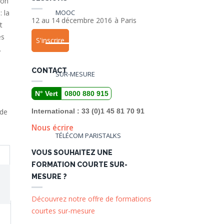
ion
 la
MOOC
12 au 14 décembre 2016
à
Paris
t
es
S'inscrire
.
CONTACT
SUR-MESURE
N° Vert
0800 880 915
 de
International : 33 (0)1 45 81 70 91
Nous écrire
TÉLÉCOM PARISTALKS
VOUS SOUHAITEZ UNE
FORMATION COURTE SUR-
MESURE ?
Découvrez notre offre de formations
courtes sur-mesure