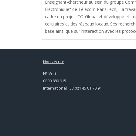
Enseignant-chercheur au sein du groupe Com
Électronique" de Télécom ParisTech, il a tra
cadre du projet ICO-Global et développe et i
cellulaires et des réseaux locaux. Ses recherc
base ainsi que sur l’interaction avec les protoc
Nous écrire
N° Vert
0800 880 915
International : 33 (0)1 45 81 70 91