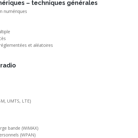
mériques – techniques générales
on numériques
tiple
cès
 réglementées et aléatoires
 radio
GSM, UMTS, LTE)
arge bande (WiMAX)
personnels (WPAN)