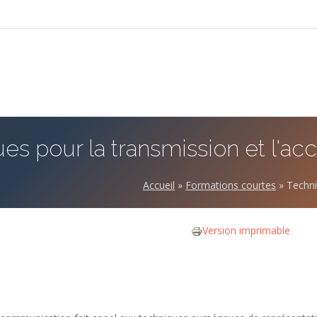
s pour la transmission et l'ac
Accueil
»
Formations courtes
»
Techni
Version imprimable