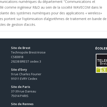
munications numériques du département "Communications et
vaillé comme ingénieur R&D au sein de la société WAVECOM dans le
mplante des systèmes numériques pour des applications « wireless»
hes portent sur l’optimisation d’algorithmes de traitement en bande de
oles de gestion d’accès.
Site de Brest
ÉCOLE
Technopole Brest-Iroise
CS83818
29238 BREST cedex 3
Site d'Evry
9 rue Charles Fourier
91011 EVRY Cedex
Site de Paris
37-39 rue Dareau
75014 PARIS
Site de Rennes