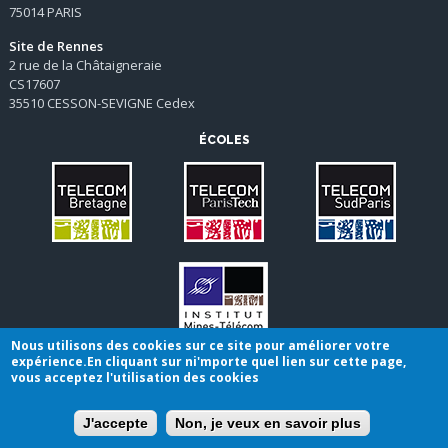
75014 PARIS
Site de Rennes
2 rue de la Châtaigneraie
CS17607
35510 CESSON-SEVIGNE Cedex
ÉCOLES
Nous utilisons des cookies sur ce site pour améliorer votre
expérience.En cliquant sur ni'mporte quel lien sur cette page,
vous acceptez l'utilisation des cookies
Conditions générales de vente
|
Mentions légales
Plan du site
J'accepte
Non, je veux en savoir plus