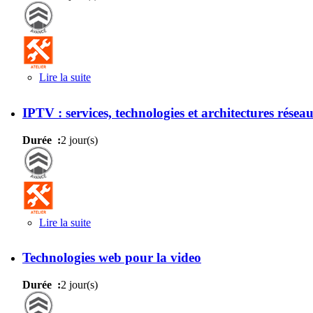
Lire la suite
de Compression vidéo et normes MPEG (AVC/H
IPTV : services, technologies et architectures résea
Durée :
2 jour(s)
Lire la suite
de IPTV : services, technologies et architectures r
Technologies web pour la video
Durée :
2 jour(s)