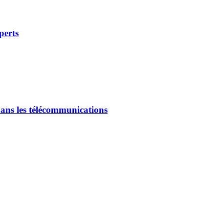
rts
perts
s experts
dans les télécommunications
els dans les télécommunications