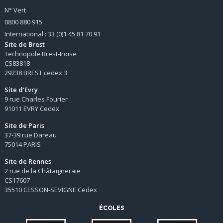
N° Vert
0800 880 915
International : 33 (0)1 45 81 70 91
Site de Brest
Technopole Brest-Iroise
CS83818
29238 BREST cedex 3
Site d'Evry
9 rue Charles Fourier
91011 EVRY Cedex
Site de Paris
37-39 rue Dareau
75014 PARIS
Site de Rennes
2 rue de la Châtaigneraie
CS17607
35510 CESSON-SEVIGNE Cedex
ÉCOLES