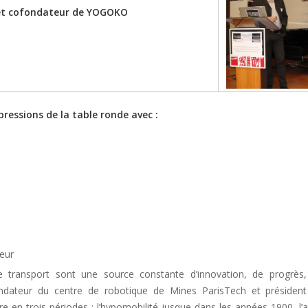
e et cofondateur de YOGOKO
ressions de la table ronde avec :
eur
de transport sont une source constante d’innovation, de progrès
ndateur du centre de robotique de Mines ParisTech et présiden
re en trois périodes : l’hypomobilité jusque dans les années 1900, l’