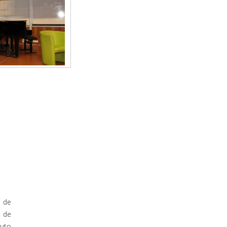
, de
t de
auto