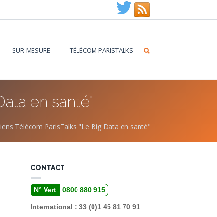
SUR-MESURE
TÉLÉCOM PARISTALKS
Data en santé"
etiens Télécom ParisTalks "Le Big Data en santé"
CONTACT
N° Vert
0800 880 915
International : 33 (0)1 45 81 70 91