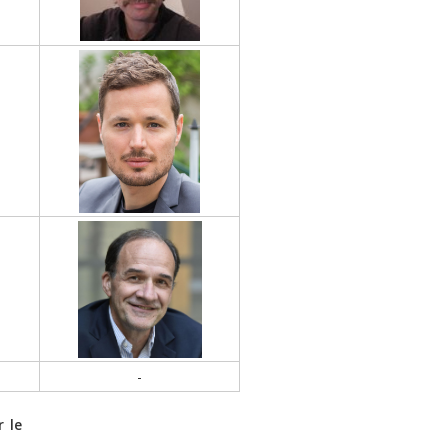
-
r le