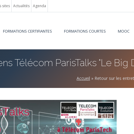
 sites
Actualités
Agenda
FORMATIONS CERTIFIANTES
FORMATIONS COURTES
MOOC
iens Télécom ParisTalks "Le Big 
Accueil
»
Retour sur les entr