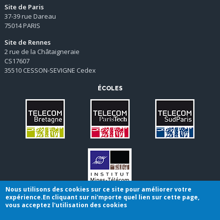
Site de Paris
37-39 rue Dareau
75014 PARIS
Site de Rennes
2 rue de la Châtaigneraie
CS17607
35510 CESSON-SEVIGNE Cedex
ÉCOLES
Nous utilisons des cookies sur ce site pour améliorer votre
expérience.En cliquant sur ni'mporte quel lien sur cette page,
vous acceptez l'utilisation des cookies
Conditions générales de vente
|
Mentions légales
Plan du site