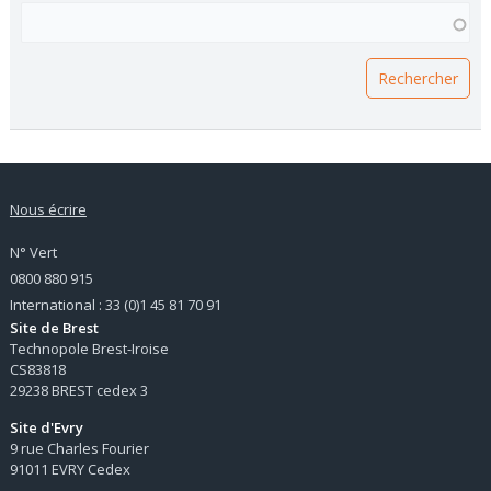
VOUS RECHERCHEZ UNE FORMATION ?
Nous écrire
N° Vert
0800 880 915
International : 33 (0)1 45 81 70 91
Site de Brest
Technopole Brest-Iroise
CS83818
29238 BREST cedex 3
Site d'Evry
9 rue Charles Fourier
91011 EVRY Cedex