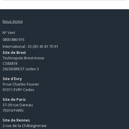
Nous écrire
N° Vert
0800 880 915
International : 33 (0)1 45 81 70 91
Site de Brest
Technopole Brest-Iroise
CS83818
29238 BREST cedex 3
Site d'Evry
9 rue Charles Fourier
91011 EVRY Cedex
Site de Paris
37-39 rue Dareau
75014 PARIS
Site de Rennes
2 rue de la Châtaigneraie