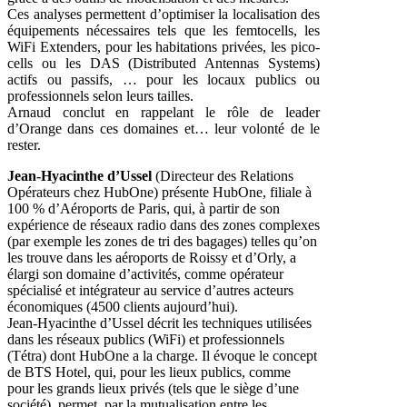
Ces analyses permettent d’optimiser la localisation des
équipements nécessaires tels que les femtocells, les
WiFi Extenders, pour les habitations privées, les pico-
cells ou les DAS (Distributed Antennas Systems)
actifs ou passifs, … pour les locaux publics ou
professionnels selon leurs tailles.
Arnaud conclut en rappelant le rôle de leader
d’Orange dans ces domaines et… leur volonté de le
rester.
Jean-Hyacinthe d’Ussel
(Directeur des Relations
Opérateurs chez HubOne) présente HubOne, filiale à
100 % d’Aéroports de Paris, qui, à partir de son
expérience de réseaux radio dans des zones complexes
(par exemple les zones de tri des bagages) telles qu’on
les trouve dans les aéroports de Roissy et d’Orly, a
élargi son domaine d’activités, comme opérateur
spécialisé et intégrateur au service d’autres acteurs
économiques (4500 clients aujourd’hui).
Jean-Hyacinthe d’Ussel décrit les techniques utilisées
dans les réseaux publics (WiFi) et professionnels
(Tétra) dont HubOne a la charge. Il évoque le concept
de BTS Hotel, qui, pour les lieux publics, comme
pour les grands lieux privés (tels que le siège d’une
société), permet, par la mutualisation entre les