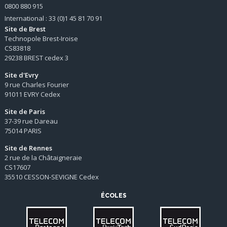
0800 880 915
International : 33 (0)1 45 81 70 91
Site de Brest
Technopole Brest-Iroise
CS83818
29238 BREST cedex 3
Site d'Evry
9 rue Charles Fourier
91011 EVRY Cedex
Site de Paris
37-39 rue Dareau
75014 PARIS
Site de Rennes
2 rue de la Châtaigneraie
CS17607
35510 CESSON-SEVIGNE Cedex
ÉCOLES