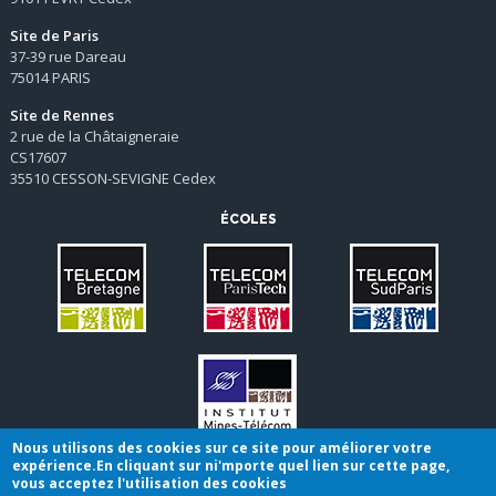
Site de Paris
37-39 rue Dareau
75014 PARIS
Site de Rennes
2 rue de la Châtaigneraie
CS17607
35510 CESSON-SEVIGNE Cedex
ÉCOLES
Nous utilisons des cookies sur ce site pour améliorer votre
expérience.En cliquant sur ni'mporte quel lien sur cette page,
vous acceptez l'utilisation des cookies
Conditions générales de vente
|
Mentions légales