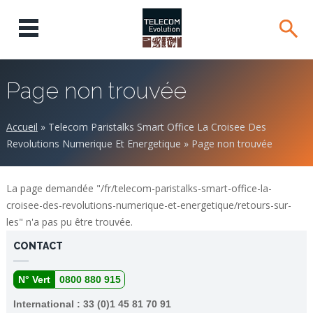
Page non trouvée
Accueil
»
Telecom Paristalks Smart Office La Croisee Des
Revolutions Numerique Et Energetique
»
Page non trouvée
La page demandée "/fr/telecom-paristalks-smart-office-la-
croisee-des-revolutions-numerique-et-energetique/retours-sur-
les" n'a pas pu être trouvée.
CONTACT
N° Vert
0800 880 915
International : 33 (0)1 45 81 70 91