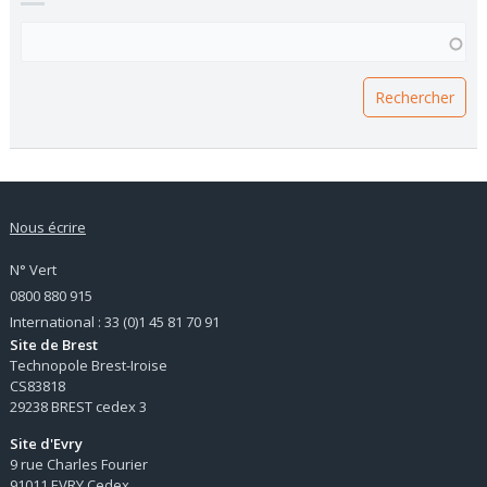
VOUS RECHERCHEZ UNE FORMATION ?
Nous écrire
N° Vert
0800 880 915
International : 33 (0)1 45 81 70 91
Site de Brest
Technopole Brest-Iroise
CS83818
29238 BREST cedex 3
Site d'Evry
9 rue Charles Fourier
91011 EVRY Cedex