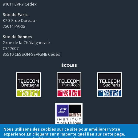
91011 EVRY Cedex
Site de Paris
37-39 rue Dareau
75014 PARIS
Site de Rennes
2 rue de la Châtaigneraie
CS17607
35510 CESSON-SEVIGNE Cedex
ÉCOLES
Nous utilisons des cookies sur ce site pour améliorer votre
expérience.En cliquant sur ni'mporte quel lien sur cette page,