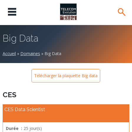
Big Data
Accueil
»
Domaines
»
Big Data
Télécharger la plaquette Big data
CES
CES Data Scientist
Durée :
25 jour(s)