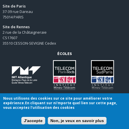
Site de Paris
37-39 rue Dareau
75014 PARIS
Site de Rennes
2 rue de la Châtaigneraie
CS17607
35510 CESSON-SEVIGNE Cedex
ÉCOLES
Nous utilisons des cookies sur ce site pour améliorer votre
expérience.En cliquant sur ni'mporte quel lien sur cette page,
vous acceptez l'utilisation des cookies
Conditions générales de vente
|
Mentions légales
Plan du site
J'accepte
Non, je veux en savoir plus