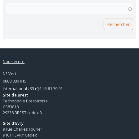
VOUS RECHERCHEZ UNE FORMATION ?
Nous écrire
N° Vert
0800 880 915
International : 33 (0)1 45 81 70 91
Site de Brest
Technopole Brest-Iroise
CS83818
29238 BREST cedex 3
Site d'Evry
9 rue Charles Fourier
91011 EVRY Cedex