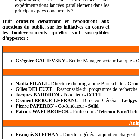
expérimentations lancées parallèlement dans les
principaux pays concurrents ?
Huit orateurs débattront et répondront aux
questions du public, sur les initiatives en cours et
les bouleversements qu’elles sont susceptibles
d’apporter :
Grégoire GALIEVSKY
- Senior Manager secteur Banque -
O
Nadia FILALI
- Directrice du programme Blockchain -
Group
Gilles DELEUZE
- Responsable du programme de recherche
Jacques BAUDRON
- Fondateur -
iXTEL
Clément BERGE-LEFRANC
- Directeur Général -
Ledgys
Pierre PAPERON
- Co-fondateur -
Solid
Patrick WAELBROECK
- Professeur -
Télécom ParisTech
Anim
François STEPHAN
- Directeur général adjoint en charge du