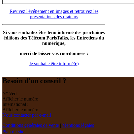
Revivez l'événement en images et retrouvez les
présentations des orateurs
Si vous souhaitez être tenu informé des prochaines
éditions des Télécom ParisTalks, les Entretiens du
numérique,
merci de laisser vos coordonnées :
Je souhaite être informé(e)
Besoin d'un conseil ?
N° Vert
Afficher le numéro
International :
Afficher le numéro
Nous contacter par e-mail
Conditions générales de vente
|
Mentions légales
Plan du site