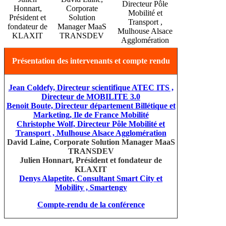
Directeur Pôle
Honnart,
Corporate
Mobilité et
Président et
Solution
Transport ,
fondateur de
Manager MaaS
Mulhouse Alsace
KLAXIT
TRANSDEV
Agglomération
Présentation des intervenants et compte rendu
Jean Coldefy, Directeur scientifique ATEC ITS ,
Directeur de MOBILITE 3.0
Benoit Boute, Directeur département Billétique et
Marketing, Ile de France Mobilité
Christophe Wolf, Directeur Pôle Mobilité et
Transport , Mulhouse Alsace Agglomération
David Laine, Corporate Solution Manager MaaS
TRANSDEV
Julien Honnart, Président et fondateur de
KLAXIT
Denys Alapetite, Consultant Smart City et
Mobility , Smartengy
Compte-rendu de la conférence