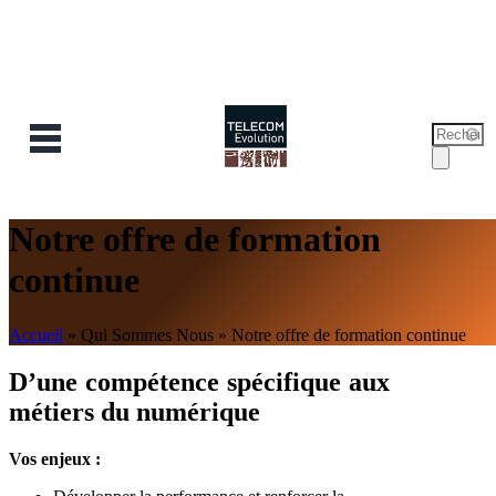
Recherc
Form
de
reche
Notre offre de formation
continue
Accueil
»
Qui Sommes Nous
»
Notre offre de formation continue
D’une compétence spécifique aux
métiers du numérique
Vos enjeux :