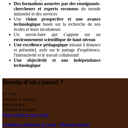
Des formations assurées par des enseignants-
chercheurs et experts reconnus
du monde
industriel et des services
Une
vision prospective et une avance
technologique
basée sur la recherche de nos
écoles et leurs incubateurs
Un savoir-faire qui s’appuie sur un
environnement scientifique de haut niveau
Une
excellence pédagogique
mixant à distance
et présentiel, axée sur le partage d'expérience,
l'interactivité et le travail collaboratif
Une
objectivité
et une indépendance
technologique
Besoin d'un conseil ?
N° Vert
Afficher le numéro
International :
Afficher le numéro
Nous contacter par e-mail
Conditions générales de vente
|
Mentions légales