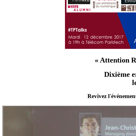
« Attention R
Dixième e
l
R
evivez l'événement