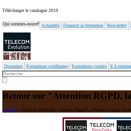
Télécharger le catalogue 2019
Qui sommes-nous ?
Actualités
Financer sa formation
Newsletter
Domaines
Formations certifiantes
Formations courtes
E-Learnin
Rechercher
Formulaire de recherche
Retour sur "Attention RGPD, la 
Accueil
»
Telecom Paristalks Attention Rgpd La Derniere Ligne Droi