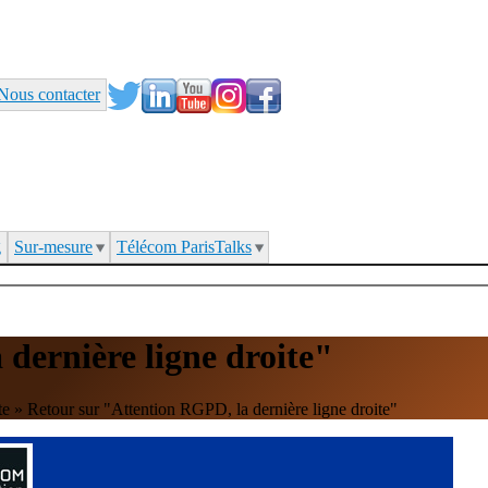
Nous contacter
g
Sur-mesure
Télécom ParisTalks
dernière ligne droite"
te
»
Retour sur "Attention RGPD, la dernière ligne droite"