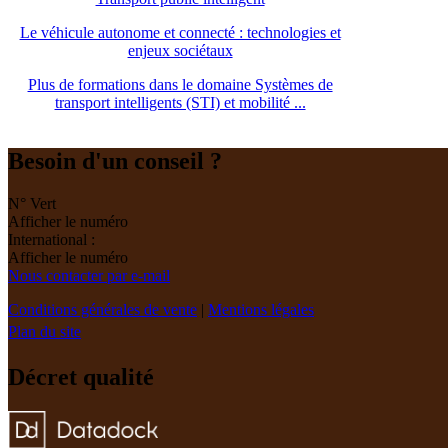
Le véhicule autonome et connecté : technologies et
enjeux sociétaux
Plus de formations dans le domaine Systèmes de
transport intelligents (STI) et mobilité ...
Besoin d'un conseil ?
N° Vert
Afficher le numéro
International :
Afficher le numéro
Nous contacter par e-mail
Conditions générales de vente
|
Mentions légales
Plan du site
Décret qualité