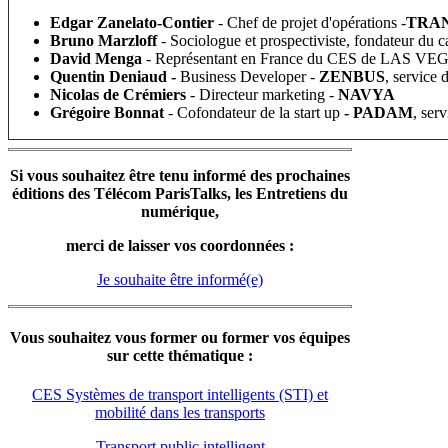
Edgar Zanelato-Contier
-
Chef de projet d'opérations -
TRA
Bruno Marzloff
-
Sociologue et prospectiviste, fondateur du 
David Menga
- Représentant en France du CES de LAS VE
Quentin Deniaud -
Business Developer -
ZENBUS
, service 
Nicolas de Crémiers
- Directeur marketing -
NAVYA
Grégoire Bonnat
- Cofondateur de la start up
- PADAM
, ser
Si vous souhaitez être tenu informé des prochaines
éditions des Télécom ParisTalks, les Entretiens du
numérique,
merci de laisser vos coordonnées :
Je souhaite être informé(e)
Vous souhaitez vous former ou former vos équipes
sur cette thématique :
CES Systèmes de transport intelligents (STI) et
mobilité dans les transports
Transport public intelligent