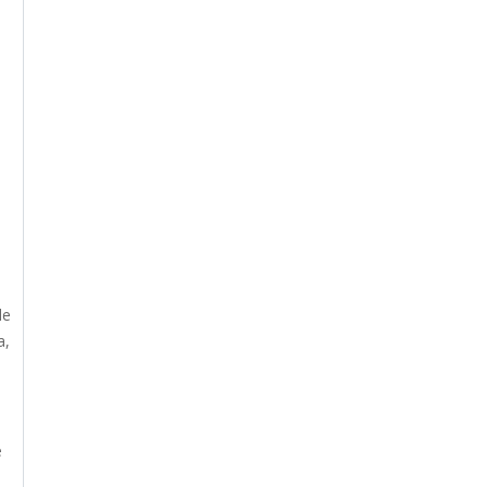
de
a,
e