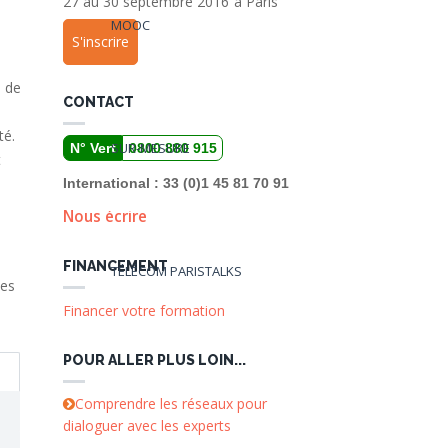
27 au 30 septembre 2016
à
Paris
MOOC
S'inscrire
s de
CONTACT
té.
SUR-MESURE
N° Vert
0800 880 915
t
International : 33 (0)1 45 81 70 91
Nous écrire
FINANCEMENT
TÉLÉCOM PARISTALKS
pes
Financer votre formation
POUR ALLER PLUS LOIN...
Comprendre les réseaux pour
dialoguer avec les experts