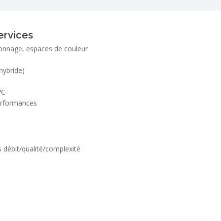
ervices
lonnage, espaces de couleur
hybride)
VC
performances
 débit/qualité/complexité