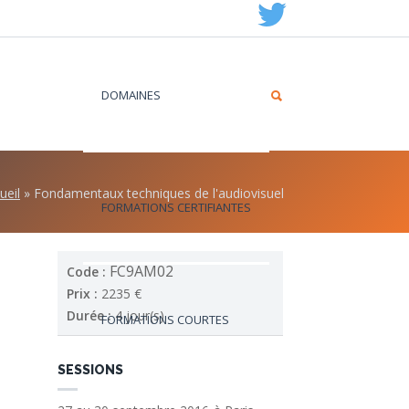
DOMAINES
ueil
»
Fondamentaux techniques de l'audiovisuel
FORMATIONS CERTIFIANTES
FC9AM02
Code :
Prix :
2235 €
Durée :
4 jour(s)
FORMATIONS COURTES
SESSIONS