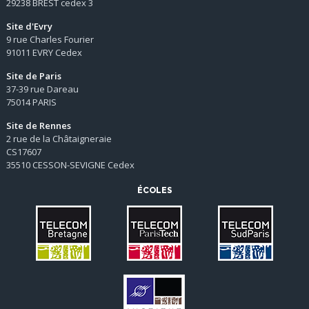
29238 BREST cedex 3
Site d'Evry
9 rue Charles Fourier
91011 EVRY Cedex
Site de Paris
37-39 rue Dareau
75014 PARIS
Site de Rennes
2 rue de la Châtaigneraie
CS17607
35510 CESSON-SEVIGNE Cedex
ÉCOLES